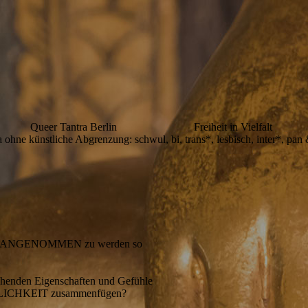
Queer Tantra Berlin Freiheit in Vielfalt
 ohne künstliche Abgrenzung: schwul, bi, trans*, lesbisch, inter*, pan
 ANGENOMMEN zu werden so
chenden Eigenschaften und Gefühle
EITLICHKEIT zusammenfügen?