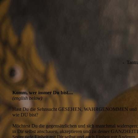
- Tantra
Komm, wer immer Du bist....
(english below)
Hast Du die Sehnsucht GESEHEN, WAHRGENOMMEN und
wie DU bist?
Möchtest Du die gegensätzlichen und sich manchmal widerspre
in Dir selbst anschauen, akzeptieren und zu deiner GANZH
Spüre tiefe Einheit mit Dir selbst und auch Einheit mit Anderen.