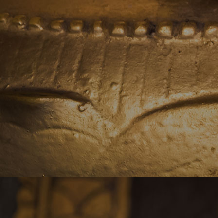
cof_721573_cm-b